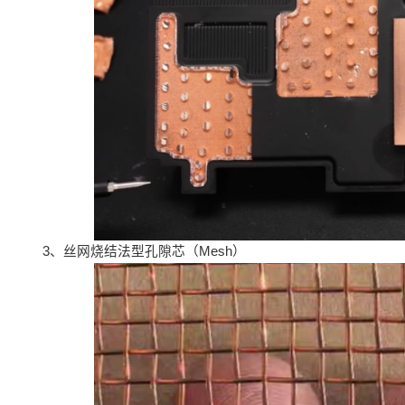
3、丝网烧结法型孔隙芯（Mesh）