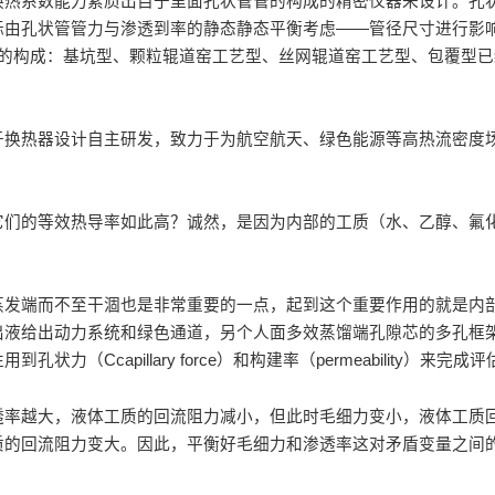
换热系数能力素质出自于里面孔状管管的构成的精密仪器来设计。孔
标由孔状管管力与渗透到率的静态静态平衡考虑——管径尺寸进行影
管的构成：基坑型、颗粒辊道窑工艺型、丝网辊道窑工艺型、包覆型已
于换热器设计自主研发，致力于为航空航天、绿色能源等高热流密度
它们的等效热导率如此高？诚然，是因为内部的工质（水、乙醇、氟
蒸发端而不至干涸也是非常重要的一点，起到这个重要作用的就是内
出液给出动力系统和绿色通道，另个人面多效蒸馏端孔隙芯的多孔框
capillary force）和构建率（permeability）来完成评
透率越大，液体工质的回流阻力减小，但此时毛细力变小，液体工质
质的回流阻力变大。因此，平衡好毛细力和渗透率这对矛盾变量之间