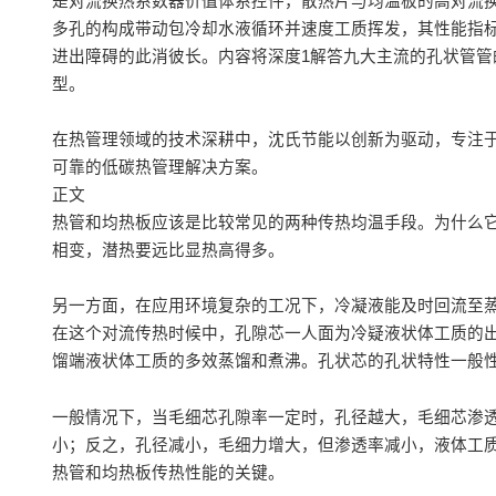
是对流换热系数器价值体系控件，散热片与均温板的高对流
多孔的构成带动包冷却水液循环并速度工质挥发，其性能指
进出障碍的此消彼长。内容将深度1解答九大主流的孔状管
型。
在热管理领域的技术深耕中，沈氏节能以创新为驱动，专注
可靠的低碳热管理解决方案。
正文
热管和均热板应该是比较常见的两种传热均温手段。为什么
相变，潜热要远比显热高得多。
另一方面，在应用环境复杂的工况下，冷凝液能及时回流至
在这个对流传热时候中，孔隙芯一人面为冷疑液状体工质的
馏端液状体工质的多效蒸馏和煮沸。孔状芯的孔状特性一般性用到孔状力（C
一般情况下，当毛细芯孔隙率一定时，孔径越大，毛细芯渗
小；反之，孔径减小，毛细力增大，但渗透率减小，液体工
热管和均热板传热性能的关键。