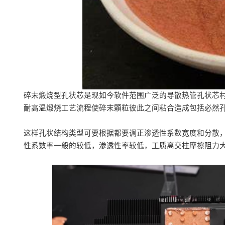
碎末煅烧型孔状芯是现如今软件范围广泛的导散热管孔状芯
耐高温煅烧工艺流程使碎末顆粒彼此之间粘合造成包括必然
这样孔状结构类型可要根据都要调正渗透性系数宽度和分散
性系数率一般的较低，渗透性率较低，工质离交柱摩擦阻力