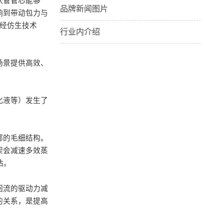
状管管芯能够
品牌新闻图片
响到带动包力与
经仿生技术
行业内介绍
场景提供高效、
化液等）发生了
部的毛细结构。
架会减速多效蒸
估。
回流的驱动力减
的关系，是提高