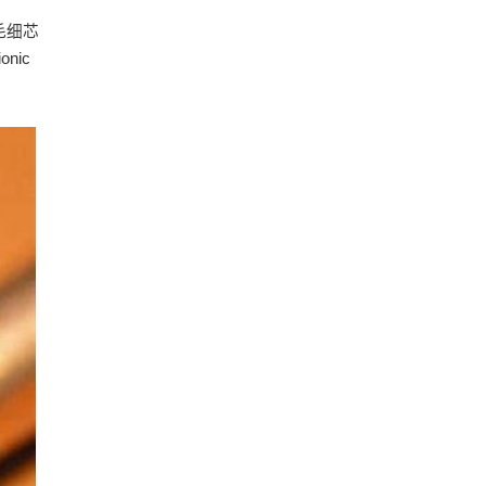
毛细芯
nic