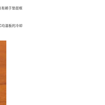
点有赖于垫层框
芯均温板的冷却